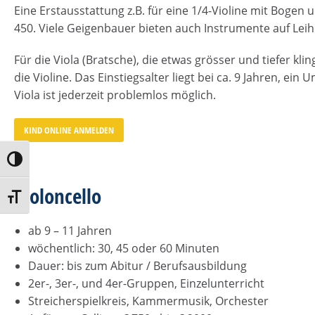
Eine Erstausstattung z.B. für eine 1/4-Violine mit Bogen u
450. Viele Geigenbauer bieten auch Instrumente auf Leih
Für die Viola (Bratsche), die etwas grösser und tiefer klin
die Violine. Das Einstiegsalter liegt bei ca. 9 Jahren, ein
Viola ist jederzeit problemlos möglich.
KIND ONLINE ANMELDEN
Umschalten auf hohe Kontraste
Violoncello
Schrift vergrößern
ab 9 – 11 Jahren
wöchentlich: 30, 45 oder 60 Minuten
Dauer: bis zum Abitur / Berufsausbildung
2er-, 3er-, und 4er-Gruppen, Einzelunterricht
Streicherspielkreis, Kammermusik, Orchester