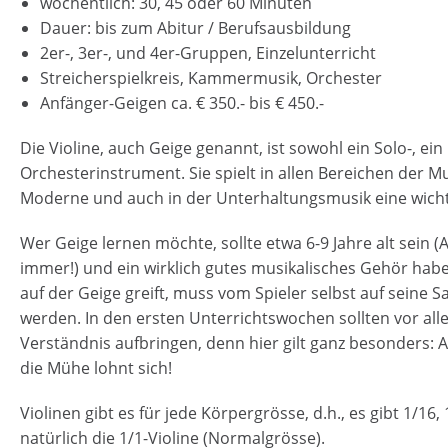
wöchentlich: 30, 45 oder 60 Minuten
Dauer: bis zum Abitur / Berufsausbildung
2er-, 3er-, und 4er-Gruppen, Einzelunterricht
Streicherspielkreis, Kammermusik, Orchester
Anfänger-Geigen ca. € 350.- bis € 450.-
Die Violine, auch Geige genannt, ist sowohl ein Solo-, e
Orchesterinstrument. Sie spielt in allen Bereichen der Mus
Moderne und auch in der Unterhaltungsmusik eine wichti
Wer Geige lernen möchte, sollte etwa 6-9 Jahre alt sein 
immer!) und ein wirklich gutes musikalisches Gehör hab
auf der Geige greift, muss vom Spieler selbst auf seine S
werden. In den ersten Unterrichtswochen sollten vor al
Verständnis aufbringen, denn hier gilt ganz besonders: A
die Mühe lohnt sich!
Violinen gibt es für jede Körpergrösse, d.h., es gibt 1/16,
natürlich die 1/1-Violine (Normalgrösse).