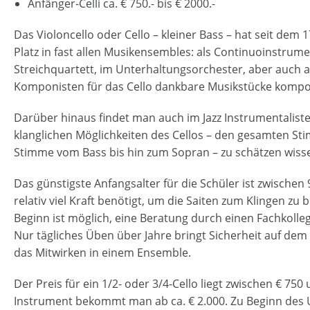
Anfänger-Celli ca. € 750.- bis € 2000.-
Das Violoncello oder Cello – kleiner Bass – hat seit dem 
Platz in fast allen Musikensembles: als Continuoinstrume
Streichquartett, im Unterhaltungsorchester, aber auch 
Komponisten für das Cello dankbare Musikstücke kompo
Darüber hinaus findet man auch im Jazz Instrumentalisten,
klanglichen Möglichkeiten des Cellos – den gesamten 
Stimme vom Bass bis hin zum Sopran – zu schätzen wiss
Das günstigste Anfangsalter für die Schüler ist zwischen
relativ viel Kraft benötigt, um die Saiten zum Klingen zu 
Beginn ist möglich, eine Beratung durch einen Fachkollege
Nur tägliches Üben über Jahre bringt Sicherheit auf de
das Mitwirken in einem Ensemble.
Der Preis für ein 1/2- oder 3/4-Cello liegt zwischen € 750 
Instrument bekommt man ab ca. € 2.000. Zu Beginn des U