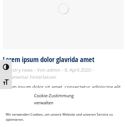
Lorem ipsum dolor glavrida amet
Umschalten auf hohe Kontraste
Industry news
Von
admin
8. April 2020
Kommentar hinterlassen
Schrift vergrößern
Lorem ipsum dolor sit amet, consectetur adipiscing elit,
sed do eiusmod tempor incididunt ut labore et dolore
Cookie-Zustimmung
magna aliqua. Ut enim ad minim veniam.
Weiterlesen
verwalten
Lorem ipsum dolor glavrida amet
Wir verwenden Cookies, um unsere Website und unseren Service zu
optimieren.