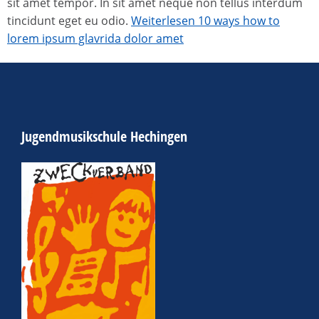
sit amet tempor. In sit amet neque non tellus interdum
tincidunt eget eu odio.
Weiterlesen
10 ways how to
lorem ipsum glavrida dolor amet
Jugendmusikschule Hechingen