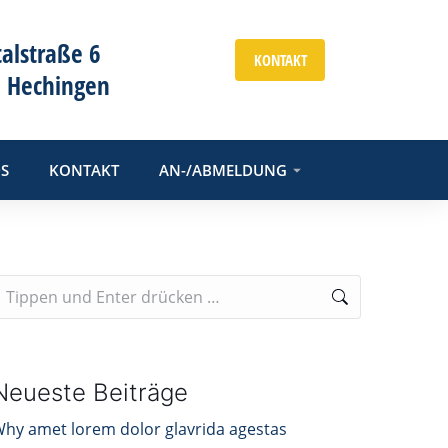
talstraße 6
KONTAKT
 Hechingen
S
KONTAKT
AN-/ABMELDUNG
Neueste Beiträge
hy amet lorem dolor glavrida agestas