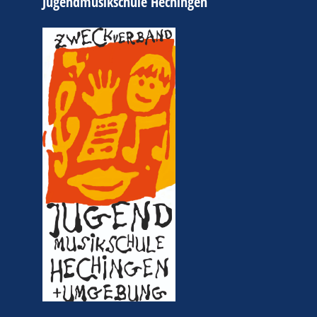
Jugendmusikschule Hechingen