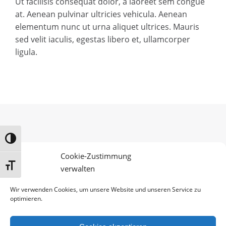
Ut facilisis consequat dolor, a laoreet sem congue
at. Aenean pulvinar ultricies vehicula. Aenean
elementum nunc ut urna aliquet ultrices. Mauris
sed velit iaculis, egestas libero et, ullamcorper
ligula.
Umschalten auf hohe Kontraste
More clients...
Cookie-Zustimmung
Schrift vergrößern
verwalten
Wir verwenden Cookies, um unsere Website und unseren Service zu
optimieren.